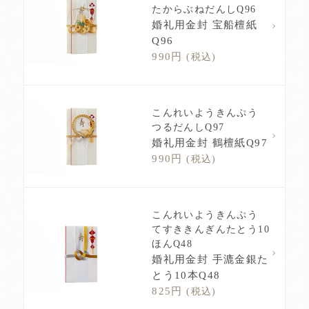
たからぶねだんしQ96
婚礼用金封 宝船檀紙
Q96
990円
(税込)
こんれいようきんぷう
つるだんしQ97
婚礼用金封 鶴檀紙Q97
990円
(税込)
こんれいようきんぷう
てすききんぎんたとう10
ほんQ48
婚礼用金封 手漉金銀た
とう10本Q48
825円
(税込)