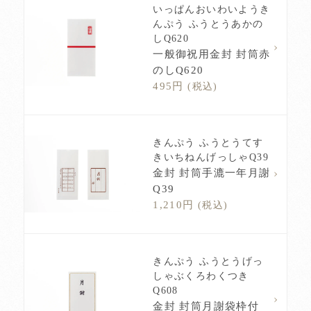
いっぱんおいわいようき
んぷう ふうとうあかの
しQ620
一般御祝用金封 封筒赤
のしQ620
495円
(税込)
きんぷう ふうとうてす
きいちねんげっしゃQ39
金封 封筒手漉一年月謝
Q39
1,210円
(税込)
きんぷう ふうとうげっ
しゃぶくろわくつき
Q608
金封 封筒月謝袋枠付