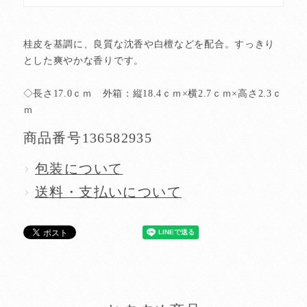
桂皮を基調に、良質な沈香や白檀などを配合。すっきり
とした爽やかな香りです。
◇長さ17.0ｃｍ 外箱：縦18.4ｃｍ×横2.7ｃｍ×高さ2.3ｃ
ｍ
商品番号
136582935
包装について
送料・支払いについて