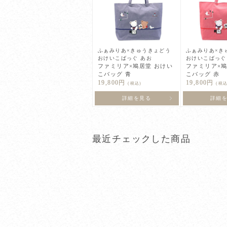
ふぁみりあ×きゅうきょどう
ふぁみりあ×き
おけいこばっぐ あお
おけいこばっぐ
ファミリア×鳩居堂 おけい
ファミリア×鳩
こバッグ 青
こバッグ 赤
19,800円
19,800円
(税込)
(税込
詳細を見る
詳細
最近チェックした商品