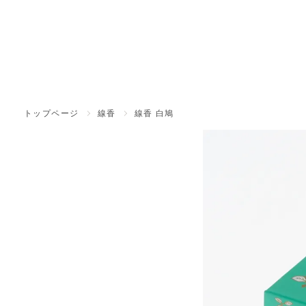
トップページ
線香
線香 白鳩