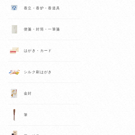
香立・香炉・香道具
便箋・封筒・一筆箋
はがき・カード
シルク刷はがき
金封
筆