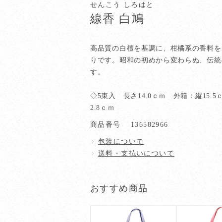
せんこう しろはと
線香 白鳩
高品質の白檀を基調に、柑橘系の香料を
りです。昭和の初めから変わらぬ、伝統
す。
◇5束入 長さ14.0ｃｍ 外箱：縦15.5
2.8ｃｍ
商品番号
136582966
包装について
送料・支払いについて
おすすめ商品