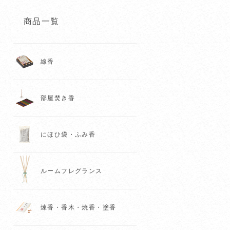
商品一覧
線香
部屋焚き香
にほひ袋・ふみ香
ルームフレグランス
煉香・香木・焼香・塗香