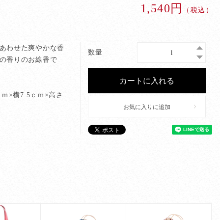
1,540円
（税込）
あわせた爽やかな香
数量
の香りのお線香で
ｃｍ×横7.5ｃｍ×高さ
お気に入りに追加