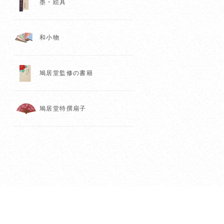
墨・絵具
和小物
鳩居堂監修の書籍
鳩居堂特撰扇子