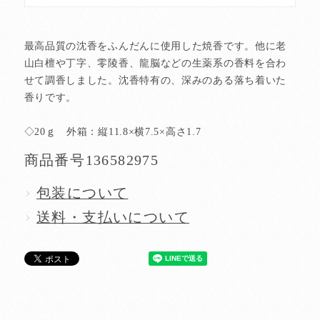
最高品質の沈香をふんだんに使用した焼香です。他に老
山白檀や丁字、零陵香、龍脳などの生薬系の香料を合わ
せて調香しました。沈香特有の、深みのある落ち着いた
香りです。
◇20ｇ 外箱：縦11.8×横7.5×高さ1.7
商品番号
136582975
包装について
送料・支払いについて