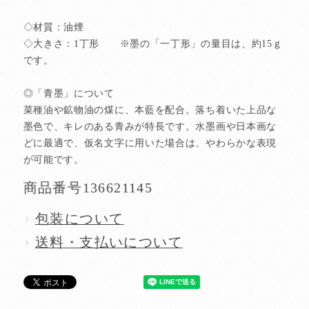
◇材質：油煙
◇大きさ：1丁形 ※墨の「一丁形」の量目は、約15ｇ
です。
◎「青墨」について
菜種油や鉱物油の煤に、本藍を配合。落ち着いた上品な
墨色で、キレのある青みが特長です。水墨画や日本画な
どに最適で、仮名文字に用いた場合は、やわらかな表現
が可能です。
商品番号
136621145
包装について
送料・支払いについて