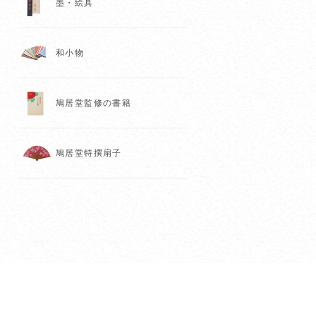
墨・絵具
和小物
鳩居堂監修の書籍
鳩居堂特撰扇子