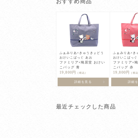
おすすめ商品
ふぁみりあ×きゅうきょどう
ふぁみりあ×き
おけいこばっぐ あお
おけいこばっぐ
ファミリア×鳩居堂 おけい
ファミリア×鳩
こバッグ 青
こバッグ 赤
19,800円
19,800円
(税込)
(税込
詳細を見る
詳細
最近チェックした商品