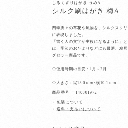
しるくずりはがき うめA
シルク刷はがき 梅A
四季折々の草花や風物を、シルクスクリ
に表現しました。
「書く人の文字が主役になるように」と
は、季節のおたよりなどにも最適。鳩居
グセラー商品です。
◇使用時期の目安：1月～2月
◇大きさ：縦15.0ｃｍ×横10.1ｃｍ
商品番号
140801972
包装について
送料・支払いについて