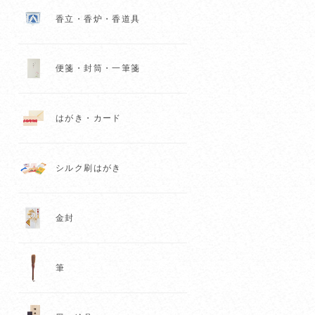
香立・香炉・香道具
便箋・封筒・一筆箋
はがき・カード
シルク刷はがき
金封
筆