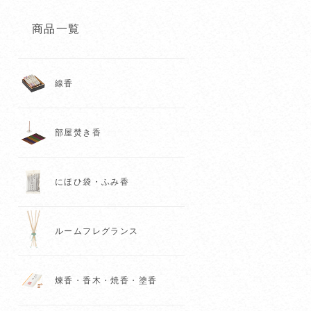
商品一覧
線香
部屋焚き香
にほひ袋・ふみ香
ルームフレグランス
煉香・香木・焼香・塗香