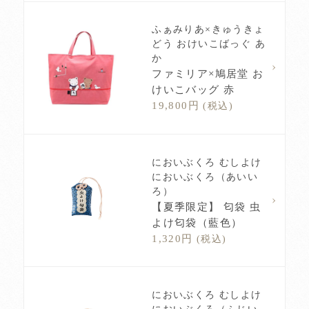
ふぁみりあ×きゅうきょ
どう おけいこばっぐ あ
か
ファミリア×鳩居堂 お
けいこバッグ 赤
19,800円
(税込)
においぶくろ むしよけ
においぶくろ（あいい
ろ）
【夏季限定】 匂袋 虫
よけ匂袋（藍色）
1,320円
(税込)
においぶくろ むしよけ