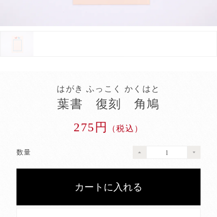
はがき ふっこく かくはと
葉書 復刻 角鳩
275円
（税込）
数量