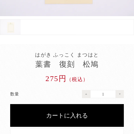
はがき ふっこく まつはと
葉書 復刻 松鳩
275円
（税込）
数量