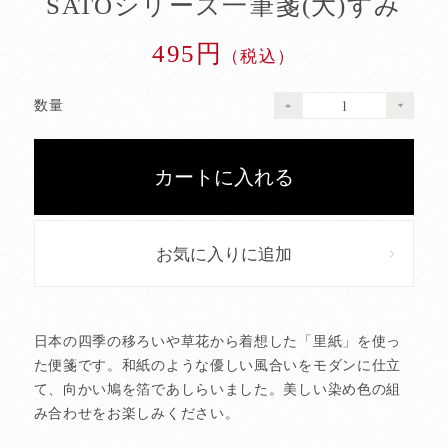
SATOシリーズ一筆箋(大)すみ
495円
（税込）
数量
お気に入りに追加
日本の四季の移ろいや草花から着想した「里紙」を使っ
た便箋です。和紙のような優しい風合いをモダンに仕立
て、向かい鳩を箔であしらいました。美しい染め色の組
み合わせをお楽しみください。