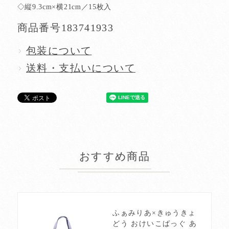
◇縦9.3cm×横21cm／15枚入
商品番号
183741933
包装について
送料・支払いについて
おすすめ商品
ふぁみりあ×きゅうきょ
どう おけいこばっぐ あ